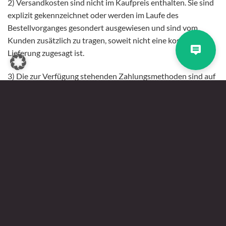
2) Versandkosten sind nicht im Kaufpreis enthalten. Sie sind
explizit gekennzeichnet oder werden im Laufe des
Bestellvorganges gesondert ausgewiesen und sind vom
Kunden zusätzlich zu tragen, soweit nicht eine kostenfreie
Lieferung zugesagt ist.
3) Die zur Verfügung stehenden Zahlungsmethoden sind auf
unserer Webseite oder in der jeweiligen Artikelbeschreibung
ausgewiesen, spätestens aber im abschließenden
Bestellprozess an der „Kasse“ genannt. Soweit nicht anders
angegeben, sind die Zahlungsansprüche aus dem Vertrag
unmittelbar zur Zahlung fällig.
4) Die wesentlichen Merkmale der Ware und/oder
Dienstleistung finden sich in der Artikelbeschreibung und
den ergänzenden Angaben auf unserer Internetseite.
§ 9 Lieferbedingungen