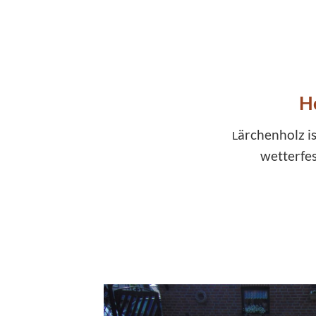
H
ärchenholz is
L
wetterfes