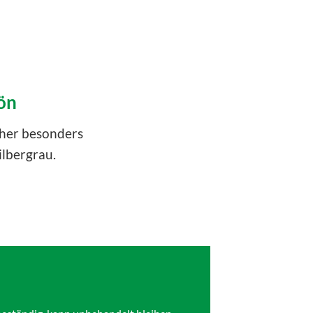
ön
daher besonders
ilbergrau.